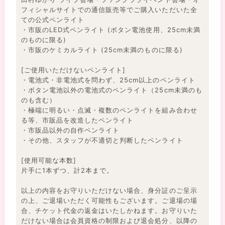
フィシャルサイトでの通信販売等でご購入いただいた全
ての公式ペンライト
・市販のLED式ペンライト (ボタン電池使用、25cm未満
のものに限る)
・市販のケミカルライト (25cm未満のものに限る)
[ご使用いただけないペンライト]
・電池式・非電池式を問わず、25cm以上のペンライト
・ボタン電池以外の電池式のペンライト（25cm未満のも
のも含む）
・極端に明るい・点滅・複数のペンライトを組み合わせ
る等、市販品を改造したペンライト
・市販品以外の自作ペンライト
・その他、スタッフが不適切と判断したペンライト
[使用可能な本数]
片手に1本ずつ、計2本まで。
以上の内容をお守りいただけない場合、身分証のご呈示
の上、ご退場いただく可能性もございます。ご退場の場
合、チケット代金の返金はいたしかねます。お守りいた
だけない場合は会員資格の制限および退会処分、以降の