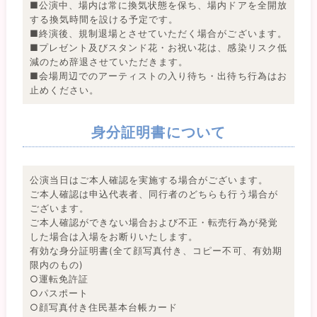
■公演中、場内は常に換気状態を保ち、場内ドアを全開放
する換気時間を設ける予定です。
■終演後、規制退場とさせていただく場合がございます。
■プレゼント及びスタンド花・お祝い花は、感染リスク低
減のため辞退させていただきます。
■会場周辺でのアーティストの入り待ち・出待ち行為はお
止めください。
身分証明書について
公演当日はご本人確認を実施する場合がございます。
ご本⼈確認は申込代表者、同⾏者のどちらも行う場合が
ございます。
ご本⼈確認ができない場合および不正・転売行為が発覚
した場合は入場をお断りいたします。
有効な身分証明書(全て顔写真付き、コピー不可、有効期
限内のもの)
○運転免許証
○パスポート
○顔写真付き住民基本台帳カード