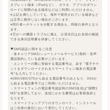
タブレット端末（iPadなど）、ガラホ、アプリのダウン
ロードに制限のある端末などはご利用いただけません。
※上記を満たしていても、海外で発売されている端末など
は正常に動作しない場合がございます。
※同行者へチケットを分配する場合も、同様の条件となり
ます。
※万が一の機器トラブルに備え、公演当日はお名前の確認
できる身分証明書を持参してください。
▼SMS認証に関するご注意
・各キャリアSMS(ショートメールサービス)契約・音声
通話契約している必要がございます。
・エントリーの際に登録する電話番号は、必ず "電子チケ
ットをダウンロードされるスマートフォン端末の電話番
号"を入力してください。
※090/080/070から始まる電話番号のみとなり、050か
ら始まる電話番号ではご利用いただけません。
・スマートフォンの電話番号認証時のSMS送信は"国際S
MS"を使用しており、送信にかかる費用はお客様負担と
なります。
・スマートフォンアプリのダウンロード、インストール
はご自身の責任において実行してください。