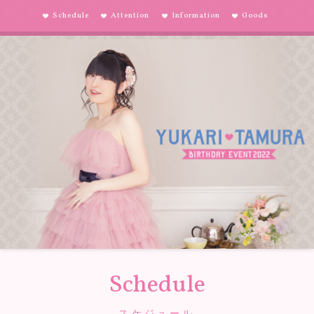
Schedule
Attention
Information
Goods
Schedule
スケジュール