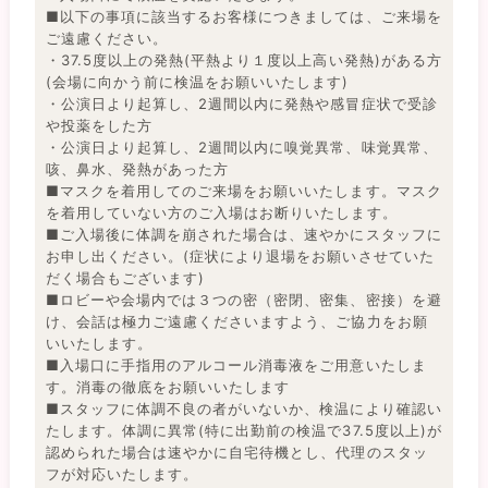
■以下の事項に該当するお客様につきましては、ご来場を
ご遠慮ください。
・37.5度以上の発熱(平熱より１度以上高い発熱)がある方
(会場に向かう前に検温をお願いいたします)
・公演日より起算し、2週間以内に発熱や感冒症状で受診
や投薬をした方
・公演日より起算し、2週間以内に嗅覚異常、味覚異常、
咳、鼻水、発熱があった方
■マスクを着用してのご来場をお願いいたします。マスク
を着用していない方のご入場はお断りいたします。
■ご入場後に体調を崩された場合は、速やかにスタッフに
お申し出ください。(症状により退場をお願いさせていた
だく場合もございます)
■ロビーや会場内では３つの密（密閉、密集、密接）を避
け、会話は極力ご遠慮くださいますよう、ご協力をお願
いいたします。
■入場口に手指用のアルコール消毒液をご用意いたしま
す。消毒の徹底をお願いいたします
■スタッフに体調不良の者がいないか、検温により確認い
たします。体調に異常(特に出勤前の検温で37.5度以上)が
認められた場合は速やかに自宅待機とし、代理のスタッ
フが対応いたします。