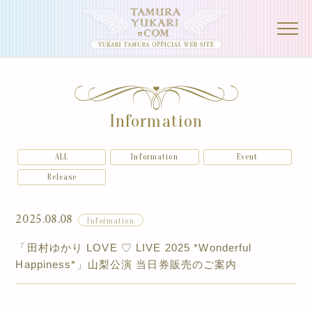
Information
ALL
Information
Event
Release
2025.08.08
Information
「田村ゆかり LOVE ♡ LIVE 2025 *Wonderful
Happiness*」山梨公演 当日券販売のご案内