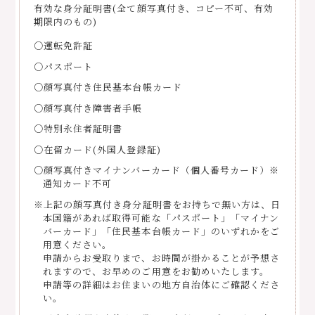
有効な身分証明書(全て顔写真付き、コピー不可、有効
期限内のもの)
○運転免許証
○パスポート
○顔写真付き住民基本台帳カード
○顔写真付き障害者手帳
○特別永住者証明書
○在留カード(外国人登録証)
○顔写真付きマイナンバーカード（個人番号カード）※
通知カード不可
※上記の顔写真付き身分証明書をお持ちで無い方は、日
本国籍があれば取得可能な「パスポート」「マイナン
バーカード」「住民基本台帳カード」のいずれかをご
用意ください。
申請からお受取りまで、お時間が掛かることが予想さ
れますので、お早めのご用意をお勧めいたします。
申請等の詳細はお住まいの地方自治体にご確認くださ
い。