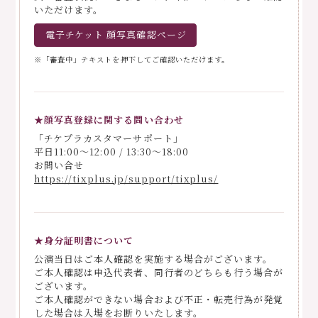
いただけます。
電子チケット 顔写真確認ページ
※「審査中」テキストを押下してご確認いただけます。
★顔写真登録に関する問い合わせ
「チケプラカスタマーサポート」
平日11:00～12:00 / 13:30～18:00
お問い合せ
https://tixplus.jp/support/tixplus/
★身分証明書について
公演当⽇はご本⼈確認を実施する場合がございます。
ご本⼈確認は申込代表者、同⾏者のどちらも⾏う場合が
ございます。
ご本⼈確認ができない場合および不正・転売⾏為が発覚
した場合は⼊場をお断りいたします。