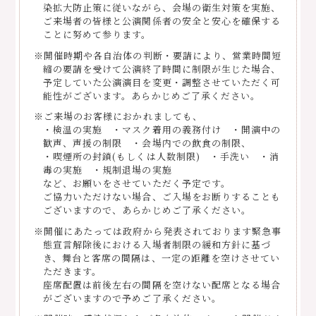
染拡大防止策に従いながら、会場の衛生対策を実施、
ご来場者の皆様と公演関係者の安全と安心を確保する
ことに努めて参ります。
※開催時期や各自治体の判断・要請により、営業時間短
縮の要請を受けて公演終了時間に制限が生じた場合、
予定していた公演演目を変更・調整させていただく可
能性がございます。あらかじめご了承ください。
※ご来場のお客様におかれましても、
・検温の実施 ・マスク着用の義務付け ・開演中の
歓声、声援の制限 ・会場内での飲食の制限、
・喫煙所の封鎖(もしくは人数制限) ・手洗い ・消
毒の実施 ・規制退場の実施
など、お願いをさせていただく予定です。
ご協力いただけない場合、ご入場をお断りすることも
ございますので、あらかじめご了承ください。
※開催にあたっては政府から発表されております緊急事
態宣言解除後における入場者制限の緩和方針に基づ
き、舞台と客席の間隔は、一定の距離を空けさせてい
ただきます。
座席配置は前後左右の間隔を空けない配席となる場合
がございますので予めご了承ください。