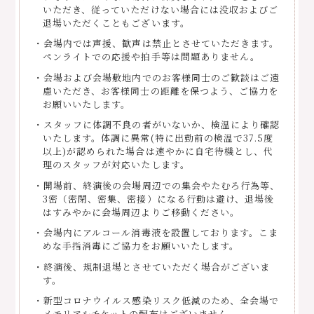
いただき、従っていただけない場合には没収およびご
退場いただくこともございます。
・会場内では声援、歓声は禁止とさせていただきます。
ペンライトでの応援や拍手等は問題ありません。
・会場および会場敷地内でのお客様同士のご歓談はご遠
慮いただき、お客様同士の距離を保つよう、ご協力を
お願いいたします。
・スタッフに体調不良の者がいないか、検温により確認
いたします。体調に異常(特に出勤前の検温で37.5度
以上)が認められた場合は速やかに自宅待機とし、代
理のスタッフが対応いたします。
・開場前、終演後の会場周辺での集会やたむろ行為等、
3密（密閉、密集、密接）になる行動は避け、退場後
はすみやかに会場周辺よりご移動ください。
・会場内にアルコール消毒液を設置しております。こま
めな手指消毒にご協力をお願いいたします。
・終演後、規制退場とさせていただく場合がございま
す。
・新型コロナウイルス感染リスク低減のため、全会場で
メモリアルチケットの配布はございません。