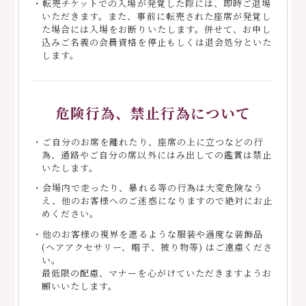
・転売チケットでの入場が発覚した際には、即時ご退場
いただきます。また、事前に転売された座席が発覚し
た場合には入場をお断りいたします。併せて、お申し
込みご名義の会員資格を停止もしくは退会処分といた
します。
危険行為、禁止行為について
・ご自分のお席を離れたり、座席の上に立つなどの行
為、通路やご自分の席以外にはみ出しての鑑賞は禁止
いたします。
・会場内で走ったり、暴れる等の行為は大変危険なう
え、他のお客様へのご迷惑になりますので絶対にお止
めください。
・他のお客様の視界を遮るような服装や過度な装飾品
(ヘアアクセサリー、帽子、被り物等) はご遠慮くださ
い。
最低限の配慮、マナーを心がけていただきますようお
願いいたします。