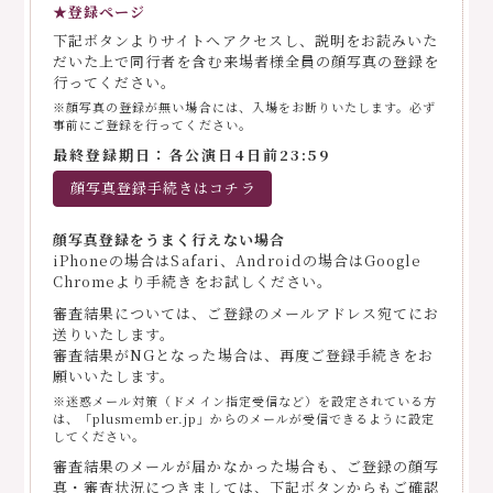
★登録ページ
下記ボタンよりサイトへアクセスし、説明をお読みいた
だいた上で同行者を含む来場者様全員の顔写真の登録を
行ってください。
※顔写真の登録が無い場合には、入場をお断りいたします。必ず
事前にご登録を行ってください。
最終登録期日：各公演日4日前23:59
顔写真登録手続きはコチラ
顔写真登録をうまく行えない場合
iPhoneの場合はSafari、Androidの場合はGoogle
Chromeより手続きをお試しください。
審査結果については、ご登録のメールアドレス宛てにお
送りいたします。
審査結果がNGとなった場合は、再度ご登録手続きをお
願いいたします。
※迷惑メール対策（ドメイン指定受信など）を設定されている方
は、「plusmember.jp」からのメールが受信できるように設定
してください。
審査結果のメールが届かなかった場合も、ご登録の顔写
真・審査状況につきましては、下記ボタンからもご確認