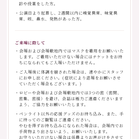
診や投薬をした方。
・公演日より起算し、2週間以内に嗅覚異常、味覚異
常、咳、鼻水、発熱があった方。
ご来場に際して
・会場および会場敷地内ではマスクを着用をお願いいた
します。ご着用いただけない場合にはチケットをお持
ちになられてもご入場いただけません。
・ご入場後に体調を崩された場合は、速やかにスタッフ
にお申し出ください。(症状により退場をお願いさせ
ていただく場合もございます。)
・ロビーや会場および会場敷地内では3つの密（密閉、
密集、密接）を避け、会話は極力ご遠慮くださいます
よう、ご協力をお願いいたします。
・ペンライト以外の応援グッズのお持ち込み、また、手
に持ってのご観覧はご遠慮ください。
やむを得ずお持ち込みになられた場合は、会場内でお
手荷物より出さないよう、お願いいたします。
お守りいただけない場合は係員よりお声がけをさせて