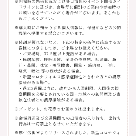
※開催時の感染状況および各自治体のイベント開催ガイ
ドラインに基づき、会場毎に個別のご案内や参加時の
お願いをさせていただく場合がございます。あらかじ
めご了承ください。
※購入時にお預かりする個人情報は、保健所などの公的
機関へ提供する場合がございます。
※体調が優れないなど、下記の特定の条件に該当するお
客様につきましては、ご来場をお控えください。
・ご来場時、37.5度以上発熱がある場合。
・極端な咳、呼吸困難、全身の倦怠感、咽頭痛、鼻
汁・鼻閉、味覚・嗅覚障害、関節・ 筋肉痛、下痢、
嘔気・嘔吐 等の症状がある場合。
・新型コロナウイルス感染症陽性とされた方との濃厚
接触がある場合。
・過去2週間以内に、政府から入国制限、入国後の観
察期間を必要とされている国・地域への訪問歴及び当
該在住者との濃厚接触がある場合。
※プレゼント、お花等のお預かりは出来ません。
※会場周辺及び交通機関での出演者の入り待ち、出待ち
行為は一切禁止とさせていただきます。
※厚生労働省よりリリースされました、新型コロナウィ